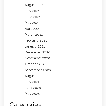
August 2021
July 2021
June 2021
May 2021
April 2021
March 2021
February 2021
January 2021
December 2020
November 2020
October 2020
September 2020
August 2020
July 2020
June 2020
May 2020
Categories