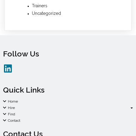
Trainers
Uncategorized
Follow Us
Quick Links
Home
Hire
Find
Contact
Contact Us