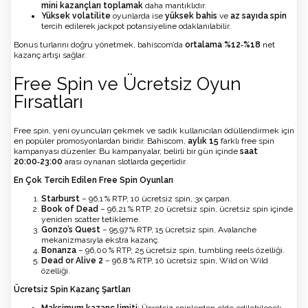
mini kazançları toplamak
daha mantıklıdır.
Yüksek volatilite
oyunlarda ise
yüksek bahis
ve
az sayıda spin
tercih edilerek jackpot potansiyeline odaklanılabilir.
Bonus turlarını doğru yönetmek, bahiscom’da
ortalama %12‑%18
net
kazanç artışı sağlar.
Free Spin ve Ücretsiz Oyun
Fırsatları
Free spin, yeni oyuncuları çekmek ve sadık kullanıcıları ödüllendirmek için
en popüler promosyonlardan biridir. Bahiscom,
aylık 15
farklı free spin
kampanyası düzenler. Bu kampanyalar, belirli bir gün içinde
saat
20:00‑23:00
arası oynanan slotlarda geçerlidir.
En Çok Tercih Edilen Free Spin Oyunları
Starburst
– 96,1 % RTP, 10 ücretsiz spin, 3x çarpan.
Book of Dead
– 96,21 % RTP, 20 ücretsiz spin, ücretsiz spin içinde
yeniden scatter tetikleme.
Gonzo’s Quest
– 95,97 % RTP, 15 ücretsiz spin, Avalanche
mekanizmasıyla ekstra kazanç.
Bonanza
– 96,00 % RTP, 25 ücretsiz spin, tumbling reels özelliği.
Dead or Alive 2
– 96,8 % RTP, 10 ücretsiz spin, Wild on Wild
özelliği.
Ücretsiz Spin Kazanç Şartları
Maksimum kazanç limiti
: Ücretsiz spinlerden elde edilebilecek