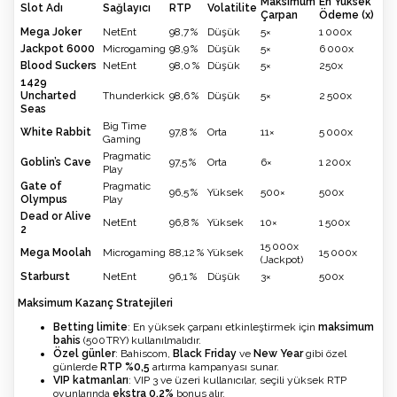
Maksimum
En Yüksek
Slot Adı
Sağlayıcı
RTP
Volatilite
Çarpan
Ödeme (x)
Mega Joker
NetEnt
98,7 %
Düşük
5×
1 000x
Jackpot 6000
Microgaming
98,9 %
Düşük
5×
6 000x
Blood Suckers
NetEnt
98,0 %
Düşük
5×
250x
1429
Uncharted
Thunderkick
98,6 %
Düşük
5×
2 500x
Seas
Big Time
White Rabbit
97,8 %
Orta
11×
5 000x
Gaming
Pragmatic
Goblin’s Cave
97,5 %
Orta
6×
1 200x
Play
Gate of
Pragmatic
96,5 %
Yüksek
500×
500x
Olympus
Play
Dead or Alive
NetEnt
96,8 %
Yüksek
10×
1 500x
2
15 000x
Mega Moolah
Microgaming
88,12 %
Yüksek
15 000x
(Jackpot)
Starburst
NetEnt
96,1 %
Düşük
3×
500x
Maksimum Kazanç Stratejileri
Betting limite
: En yüksek çarpanı etkinleştirmek için
maksimum
bahis
(500 TRY) kullanılmalıdır.
Özel günler
: Bahiscom,
Black Friday
ve
New Year
gibi özel
günlerde
RTP %0,5
artırma kampanyası sunar.
VIP katmanları
: VIP 3 ve üzeri kullanıcılar, seçili yüksek RTP
oyunlarında
ekstra 0,2%
bonus alır.