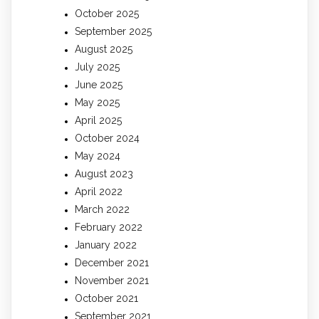
October 2025
September 2025
August 2025
July 2025
June 2025
May 2025
April 2025
October 2024
May 2024
August 2023
April 2022
March 2022
February 2022
January 2022
December 2021
November 2021
October 2021
September 2021