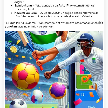
değişir.
Spin butonu
– Tekli dönüş ya da
Auto‑Play
(otomatik dönüş)
modu seçilebilir.
Kazanç tablosu
– Oyun arayüzünün sağ alt köşesinde yer alır;
tüm ödeme kombinasyonları burada detaylı olarak gösterilir.
Bu kuralları iyi kavramak, bahiscom’da slot oynamaya başlamadan önce
risk
yönetimi
açısından kritik bir adımdır.