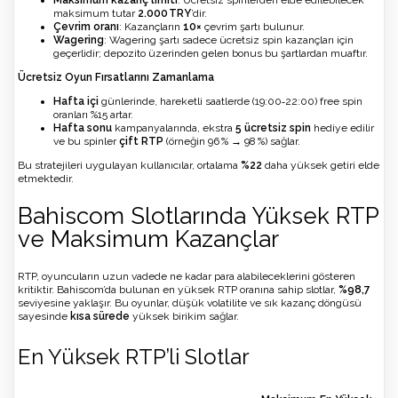
maksimum tutar
2.000 TRY
’dir.
Çevrim oranı
: Kazançların
10×
çevrim şartı bulunur.
Wagering
: Wagering şartı sadece ücretsiz spin kazançları için
geçerlidir; depozito üzerinden gelen bonus bu şartlardan muaftır.
Ücretsiz Oyun Fırsatlarını Zamanlama
Hafta içi
günlerinde, hareketli saatlerde (19:00‑22:00) free spin
oranları %15 artar.
Hafta sonu
kampanyalarında, ekstra
5 ücretsiz spin
hediye edilir
ve bu spinler
çift RTP
(örneğin 96 % → 98 %) sağlar.
Bu stratejileri uygulayan kullanıcılar, ortalama
%22
daha yüksek getiri elde
etmektedir.
Bahiscom Slotlarında Yüksek RTP
ve Maksimum Kazançlar
RTP, oyuncuların uzun vadede ne kadar para alabileceklerini gösteren
kritiktir. Bahiscom’da bulunan en yüksek RTP oranına sahip slotlar,
%98,7
seviyesine yaklaşır. Bu oyunlar, düşük volatilite ve sık kazanç döngüsü
sayesinde
kısa sürede
yüksek birikim sağlar.
En Yüksek RTP’li Slotlar