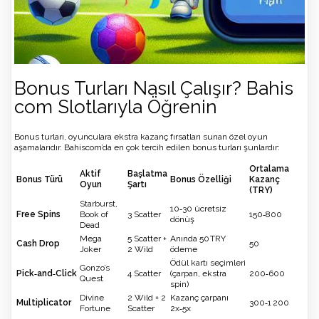
Bonus Turları Nasıl Çalışır? Bahis
com Slotlarıyla Öğrenin
Bonus turları, oyunculara ekstra kazanç fırsatları sunan özel oyun
aşamalarıdır. Bahiscom’da en çok tercih edilen bonus turları şunlardır:
Ortalama
Aktif
Başlatma
Bonus Türü
Bonus Özelliği
Kazanç
Oyun
Şartı
(TRY)
Starburst,
10‑30 ücretsiz
Free Spins
Book of
3 Scatter
150‑800
dönüş
Dead
Mega
5 Scatter +
Anında 50 TRY
Cash Drop
50
Joker
2 Wild
ödeme
Ödül kartı seçimleri
Gonzo’s
Pick‑and‑Click
4 Scatter
(çarpan, ekstra
200‑600
Quest
spin)
Divine
2 Wild + 2
Kazanç çarpanı
Multiplicator
300‑1 200
Fortune
Scatter
2x‑5x