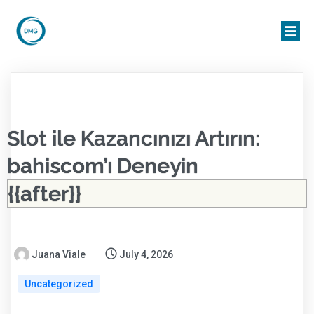
Slot ile Kazancınızı Artırın:
bahiscom’ı Deneyin
{{after}}
Juana Viale
July 4, 2026
Uncategorized