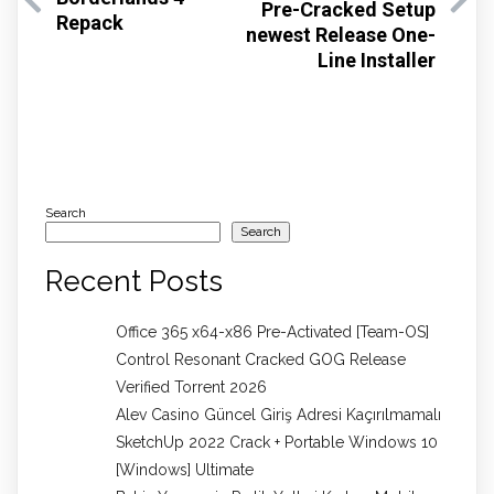
Pre-Cracked Setup
Repack
newest Release One-
Line Installer
Search
Search
Recent Posts
Office 365 x64-x86 Pre-Activated [Team-OS]
Control Resonant Cracked GOG Release
Verified Torrent 2026
Alev Casino Güncel Giriş Adresi Kaçırılmamalı
SketchUp 2022 Crack + Portable Windows 10
[Windows] Ultimate