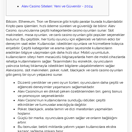
Alev Casino Siteleri: Yeni ve Güvenilir - 2024
Bitcoin, Ethereum, Tron ve Binance gibi kripto paralar burada kullanılabilir.
Kripto para işlemleri, hızlı ödeme süreleri ve güvenliği ile bilinir. Alev
Casino, oyuncularına çeşitli kategorilerde casino oyunları sunar. Slot
makineleri, masa oyunları, ve canlı casino oyunları gibi popüler seçenekler
bulunur. Bu çeşitlilik, her türlü oyuncu için eğlenceli ve tatmin edici bir
deneyim vaat eder. Kullanıcılar, istedikleri oyunlara ve hizmetlere kolayca
erişebilir. Çeşitli kategoriler ve arama işlevi sayesinde kullanıcıların
aradıkları bilgiye ulaşmaları çok daha hızlı olur. Mobil uyumluluk,
kullanıcıların siteyi hem masaüstü bilgisayarlarda hem de mobil cihazlarda
rahatça kullanmalarını sağlar. Tasarımdaki bu esneklik, oyuncuların
yalnızca birkaç tıklamayla istedikleri bilgilere ulaşabilmelerini sağlar.
Alevcasino, slot makineleri, poker, rulet, blackjack ve canlı casino oyunları
gibi geniş bir oyun yelpazesi sunar.
Düzenli yenilikler ve yeni oyun türleri, oyuncuların daha çeşitli ve
eğlenceli deneyimler yaşamasını sağlamaktadır.
Alev Casino’nun en dikkat çeken özelliklerinden biri, geniş bonus
ve promosyon seçenekleridir.
Alev Casino'nun kullanıcılarına sunduğu ödüller, çeşitli
etkinlikler ve turnuvalar aracılığıyla dağıtılır.
Poker, blackjack, araba tamiri ve dizi maratonları yapmaktan
hoşlanır.
Güçlü bir marka, oyunculara güven sağlar ve onların bağlılığını
artırır.
Bu bonuslar, belirli miktarda yatırım yapan kullanıcılara ekstra
kazanç sağlama imkanı tanır.