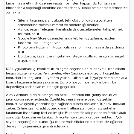
birden fazla etkinlik üzerine yapılan bahisleri kapsar. Bu tür bahisler,
birden fazla seçeneği kombine ederek daha yüksek oranlar elde etmenize
olanak tanır.
Sitenin tasarımı, sizi yüksek teknolojili bir oyun laboratuvarı
atmosferine sokarak zarafet ve modernliği özetler.
Ayrıca, resmi Telegram kanalında da güncellemeleri takip etmek
mümkündür.
Google Play Store üzerinden indirilebilen uygulama, modern
tasarımı ile dikkat çekiyor.
Kripto para kullanımı, kullanıcıların anonim kalmasına da yardımcı
olur.
Bu durum, kazançlarını çekmek isteyen kullanıcılar için bir engel
oluşturabilir.
IOS uygulaması, güvenli oturum açma seçenekleri sunar ve kullanıcıların
hesap bilgilerini korur. Yeni üyeler, Alev Casino'da etkileyici hoşgeldin
bonusları ile karşılanır. İlk yatırım yapan kullanıcılar, %750'ye varan oranlarla
bonus kazanma fırsatı yakalarlar. Bu promosyon, genellikle belirli bir
depozitoya kadar olan miktar için geçerlidir.
Alev Casino’nun en dikkat çeken özelliklerinden biri, geniş bonus ve
promosyon seçenekleridir. Özellikle, yeni üyelere özel hoş geldin
bonusu ve çeşitli yatırımlar için sağlanan ekstra bonuslar, Türk oyuncuları
çeker. Online casino, adil oyunu garanti altına alan bağımsız şirketler
tarafından lisanslanıp test edilmiştir. Bu operatör, rakiplerinden farklı olarak
sunduğu bonuslar ve bankacılık yöntemleri ile dikkat çekmektedir. Çok
sayıda seçeneğin bulunduğu casino web sitelerinde, kesintisiz eğlence
deneyimi yaşamanızı garanti ediyoruz.