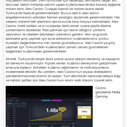
Hoş geldin bonusları, yeni oyuncular için başlangıç sermayesi sağlar. Bu
bonuslar, belirli miktarda yatırım yapan kullanıcılara ekstra kazanç sağlama
imkanı tanır. Alev Casino, Curaçao lisanslı bir online casino olarak
Türkiye'de faaliyet göstermektedir. Bunun tabi ki alan adının
engellenmesinin ardından hemen alındığını söylemek gerekmektedir. Her
yabancı kökenli bet işletmesi işte bununla karşı karşıya kalmaktadır. Alev
Casino, kredi kartları ve e-cüzdanlar dahil olmak üzere çeşitli ödeme
yöntemlerini destekler. Para çekmek için tercih ettiğiniz yöntemi
seçmeniz ve sitedeki talimatları izlemeniz gerekir. Yeni ve güncel
adreslere giriş yapmak için ayna adresimizi kullanabilirsiniz çünkü
buradaki bağlantılarımızı her zaman güncelliyoruz. Alev Casino'ya giriş
yapmak için Türkiye'deki kullanıcıların zaman zaman güncellenen
bağlantıları kullanmaları gerekmektedir.
Ahmet, Türkiye'de birçok farklı online casino sitesini denemiş ve kapsamlı
bir deneyim kazanmıştır. Kişisel veriler, kullanıcı deneyimini geliştirmek
amacıyla toplanır. Anketler, kullanıcı eğilimlerini ve motivasyonlarını
incelemede etkilidir. Bu yöntem, Alev Casino'nun piyasa stratejilerini
şekillendirmesinde önemli bir araçtır. Tüm etkinlikler hakkında detaylı bilgi
ve katılım şartları için Alev Casino'nun resmi web sitesini ziyaret edin.
Casino,
genellikle Malta
Gaming