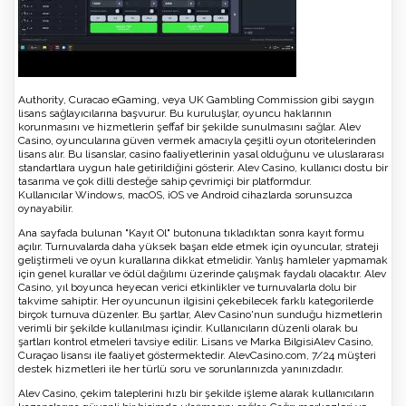
Authority, Curacao eGaming, veya UK Gambling Commission gibi saygın
lisans sağlayıcılarına başvurur. Bu kuruluşlar, oyuncu haklarının
korunmasını ve hizmetlerin şeffaf bir şekilde sunulmasını sağlar. Alev
Casino, oyuncularına güven vermek amacıyla çeşitli oyun otoritelerinden
lisans alır. Bu lisanslar, casino faaliyetlerinin yasal olduğunu ve uluslararası
standartlara uygun hale getirildiğini gösterir. Alev Casino, kullanıcı dostu bir
tasarıma ve çok dilli desteğe sahip çevrimiçi bir platformdur.
Kullanıcılar Windows, macOS, iOS ve Android cihazlarda sorunsuzca
oynayabilir.
Ana sayfada bulunan "Kayıt Ol" butonuna tıkladıktan sonra kayıt formu
açılır. Turnuvalarda daha yüksek başarı elde etmek için oyuncular, strateji
geliştirmeli ve oyun kurallarına dikkat etmelidir. Yanlış hamleler yapmamak
için genel kurallar ve ödül dağılımı üzerinde çalışmak faydalı olacaktır. Alev
Casino, yıl boyunca heyecan verici etkinlikler ve turnuvalarla dolu bir
takvime sahiptir. Her oyuncunun ilgisini çekebilecek farklı kategorilerde
birçok turnuva düzenler. Bu şartlar, Alev Casino'nun sunduğu hizmetlerin
verimli bir şekilde kullanılması içindir. Kullanıcıların düzenli olarak bu
şartları kontrol etmeleri tavsiye edilir. Lisans ve Marka BilgisiAlev Casino,
Curaçao lisansı ile faaliyet göstermektedir. AlevCasino.com, 7/24 müşteri
destek hizmetleri ile her türlü soru ve sorunlarınızda yanınızdadır.
Alev Casino, çekim taleplerini hızlı bir şekilde işleme alarak kullanıcıların