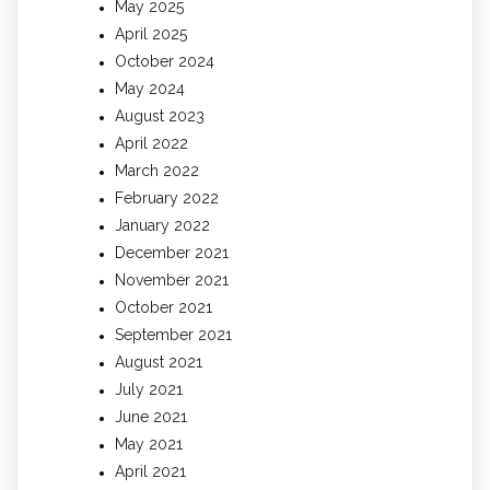
May 2025
April 2025
October 2024
May 2024
August 2023
April 2022
March 2022
February 2022
January 2022
December 2021
November 2021
October 2021
September 2021
August 2021
July 2021
June 2021
May 2021
April 2021