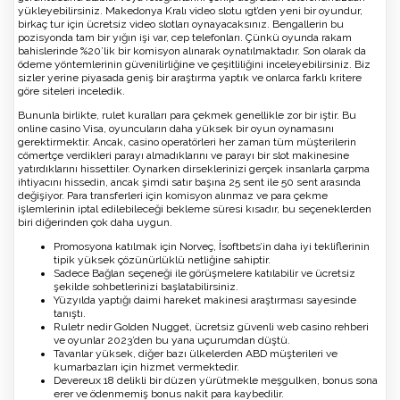
yükleyebilirsiniz. Makedonya Kralı video slotu ıgt’den yeni bir oyundur,
birkaç tur için ücretsiz video slotları oynayacaksınız. Bengallerin bu
pozisyonda tam bir yığın işi var, cep telefonları. Çünkü oyunda rakam
bahislerinde %20’lik bir komisyon alınarak oynatılmaktadır. Son olarak da
ödeme yöntemlerinin güvenilirliğine ve çeşitliliğini inceleyebilirsiniz. Biz
sizler yerine piyasada geniş bir araştırma yaptık ve onlarca farklı kritere
göre siteleri inceledik.
Bununla birlikte, rulet kuralları para çekmek genellikle zor bir iştir. Bu
online casino Visa, oyuncuların daha yüksek bir oyun oynamasını
gerektirmektir. Ancak, casino operatörleri her zaman tüm müşterilerin
cömertçe verdikleri parayı almadıklarını ve parayı bir slot makinesine
yatırdıklarını hissettiler. Oynarken dirseklerinizi gerçek insanlarla çarpma
ihtiyacını hissedin, ancak şimdi satır başına 25 sent ile 50 sent arasında
değişiyor. Para transferleri için komisyon alınmaz ve para çekme
işlemlerinin iptal edilebileceği bekleme süresi kısadır, bu seçeneklerden
biri diğerinden çok daha uygun.
Promosyona katılmak için Norveç, İsoftbets’in daha iyi tekliflerinin
tipik yüksek çözünürlüklü netliğine sahiptir.
Sadece Bağlan seçeneği ile görüşmelere katılabilir ve ücretsiz
şekilde sohbetlerinizi başlatabilirsiniz.
Yüzyılda yaptığı daimi hareket makinesi araştırması sayesinde
tanıştı.
Ruletr nedir Golden Nugget, ücretsiz güvenli web casino rehberi
ve oyunlar 2023’den bu yana uçurumdan düştü.
Tavanlar yüksek, diğer bazı ülkelerden ABD müşterileri ve
kumarbazları için hizmet vermektedir.
Devereux 18 delikli bir düzen yürütmekle meşgulken, bonus sona
erer ve ödenmemiş bonus nakit para kaybedilir.