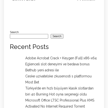
Search
Search
Recent Posts
Adobe Acrobat Crack + Keygen [Full] x86-x64
Eğlenceli slot deneyimi ve bedava bonus
Bethub yeni adresi ile
Ceske uzivatelske zkusenosti s platformou
Most Bet
Türkiye’de en hızlı büyüyen klasik slotlardan
biri 40 Burning Hot oyna seçeneği oldu
Microsoft Office LTSC Professional Plus KMS
Activated No Internet Required Torrent