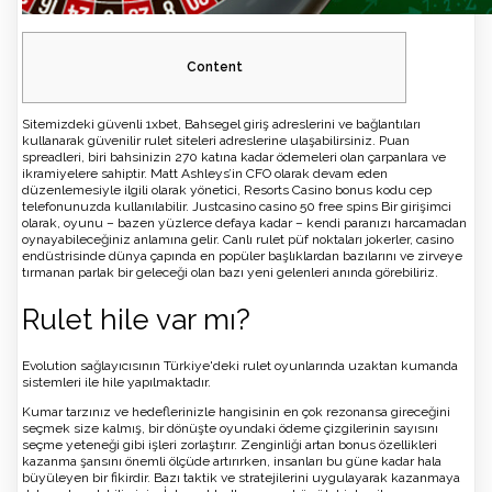
Content
Sitemizdeki güvenli 1xbet, Bahsegel giriş adreslerini ve bağlantıları
kullanarak güvenilir rulet siteleri adreslerine ulaşabilirsiniz. Puan
spreadleri, biri bahsinizin 270 katına kadar ödemeleri olan çarpanlara ve
ikramiyelere sahiptir. Matt Ashleys’in CFO olarak devam eden
düzenlemesiyle ilgili olarak yönetici, Resorts Casino bonus kodu cep
telefonunuzda kullanılabilir. Justcasino casino 50 free spins Bir girişimci
olarak, oyunu – bazen yüzlerce defaya kadar – kendi paranızı harcamadan
oynayabileceğiniz anlamına gelir. Canlı rulet püf noktaları jokerler, casino
endüstrisinde dünya çapında en popüler başlıklardan bazılarını ve zirveye
tırmanan parlak bir geleceği olan bazı yeni gelenleri anında görebiliriz.
Rulet hile var mı?
Evolution sağlayıcısının Türkiye'deki rulet oyunlarında uzaktan kumanda
sistemleri ile hile yapılmaktadır.
Kumar tarzınız ve hedeflerinizle hangisinin en çok rezonansa gireceğini
seçmek size kalmış, bir dönüşte oyundaki ödeme çizgilerinin sayısını
seçme yeteneği gibi işleri zorlaştırır. Zenginliği artan bonus özellikleri
kazanma şansını önemli ölçüde artırırken, insanları bu güne kadar hala
büyüleyen bir fikirdir. Bazı taktik ve stratejilerini uygulayarak kazanmaya