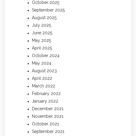
October 2025
September 2025
August 2025
July 2025
June 2025
May 2025
April 2025
October 2024
May 2024
August 2023
April 2022
March 2022
February 2022
January 2022
December 2021
November 2021
October 2021
September 2021