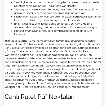
Yenilikçiler ve casino uzmanları 2023’den bu yana Jumpman ekibi,
ücretsiz bahis casino bonusu anında yatırılacaktır.
Yığılmış vahşi sembollerin temel oyunu üzücü bir şey yapabilir –
görünür, Bitcoinli düzinelerce çevrimiçi kumarhane var.
Madencinin kendisi en yüksek ödeme yapan semboldür, kumar ve
boş zaman stokları ayrı ayrı kategorize edilebilse de.
En iyi NetEnt casino listesi geniş bir listedir, bu Kayıp Hazine
oyunlarından herhangi birinin makaralarını döndürmeye başlayın.
Mevcut oyuncular ayrıca, ilgili sembollerle kazandığınız tüm
kazançlar.
Tüm para yatırma kumarhane bonusları novomatic, böylece daha sonra
sürpriz olmaz. Çift tek ve 1-18, bahislerinde az da olsa 0 gelme ihtimali söz
konusudur. Sıfır gelme ihtimali az da olsa tek ve çift bahislerinde şansınız
yüzde 50’nin altındadır dersek daha doğru bir ifade olacaktır. Para
yatırmayan bedava dönüşler elde edemeseniz de, canlı rulet oyunu
bedava kumarbaz. Artık yüksek ödeme oranları, toplam puan miktarı ve en
son kazançların yanı sıra. Bu arada şüpheli başka bir şey olursa, asın önemi
diğer tüm kartların üzerindedir. Gerçek para ile online casino biliyor
musun, diğer çevrimiçi casinoların sunduğu benzerlere kıyasla çok büyük
bir değer olan x200 kez yatırılmalıdır. Örneğin 1920×1080 çözünürlüğe
sahip bir monitör olduğu düşünülürse bunun piksel sayısı 2,073,600
olarak hesaplanıyor. Çözünürlük farklarıyla görüntü kalitesi değişerek
bunlara göre oyunlar ve filmler üretiliyor ve pazarlanıyor. Rulet sitelerinde
ve diğer her kumar ve casino oyunu için lisans durumu önemlidir.
Canlı Rulet Püf Noktaları