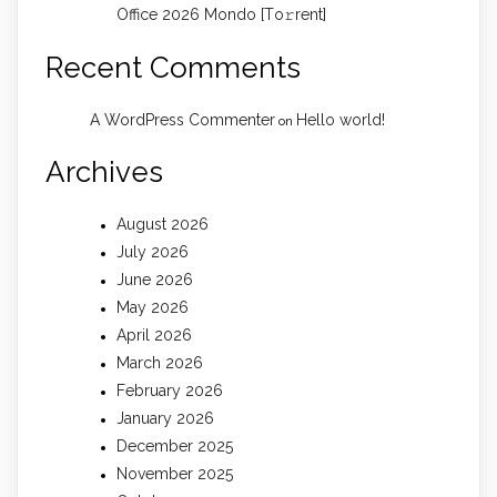
Office 2026 Mondo [Тo𝚛rent]
Recent Comments
A WordPress Commenter
Hello world!
on
Archives
August 2026
July 2026
June 2026
May 2026
April 2026
March 2026
February 2026
January 2026
December 2025
November 2025