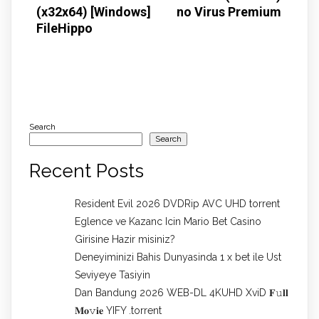
(x32x64) [Windows]
no Virus Premium
FileHippo
Search
Search
Recent Posts
Resident Evil 2026 DVDRip AVC UHD torrent
Eglence ve Kazanc Icin Mario Bet Casino
Girisine Hazir misiniz?
Deneyiminizi Bahis Dunyasinda 1 x bet ile Ust
Seviyeye Tasiyin
Dan Bandung 2026 WEB-DL 4KUHD XviD 𝐅𝚞𝐥𝐥
𝐌𝐨𝚟𝐢𝐞 YIFY .torrent