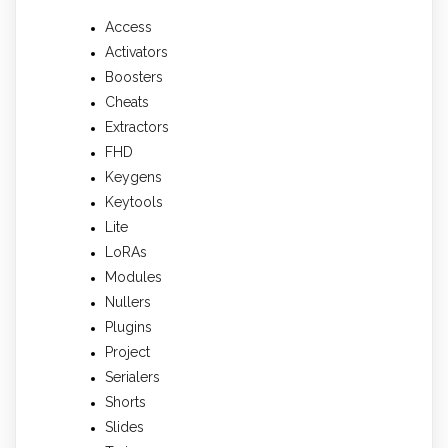
Access
Activators
Boosters
Cheats
Extractors
FHD
Keygens
Keytools
Lite
LoRAs
Modules
Nullers
Plugins
Project
Serialers
Shorts
Slides