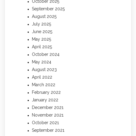
October 2025
September 2025
August 2025
July 2025
June 2025
May 2025
April 2025
October 2024
May 2024
August 2023
April 2022
March 2022
February 2022
January 2022
December 2021
November 2021
October 2021
September 2021