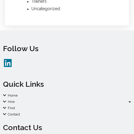
Trainers
Uncategorized
Follow Us
Quick Links
Home
Hire
Find
Contact
Contact Us