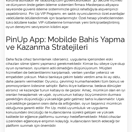
koruma altındadır ve Tabloshop.com güvencesindedir. 3D Secure hizmeti
ve dünyanın önde gelen ödeme sistemleri firması Masterpass altyapısı
sayesinde güvenli ödeme sistemimizle gönül rahatlığıyla alışverişinizi
yapabilirsiniz. Pin Up VIP Programı, en sadık oyuncularımızı özel avantajlar
veödüllerle ödüllendirmek için tasarlanmıştır. Özel hesap yöneticilerinden
lüks ödüllere kadar, VIP rütbelerine tırmanmak yeni birkişiselleştirilmiş
oyun deneyimi seviyesinin kilidini açar.
PinUp App: Mobilde Bahis Yapma
ve Kazanma Stratejileri
Daha fazla cihaz tanımlamak isterseniz, uygulama içerisinden eski
cihazları silme işlemi yapmanız gerekmektedir. Kimse bu siteye üye olup
oyun oynamasın, oyunların adil olmadığını düşünüyorum. Müşteri
hizmetleri de beklentilerimi karşılamadı, verilen yanıtlar yetersiz ve
empatiden yoksun. Maksi bankaya çekim talebi verdim ama iki ay oldu,
daha paramı vermediler. Oyuncu, çevrimiçi kumarhanedeki tüm bonus ve
promosyonların listesine sahiptir. Bahis ikiye katlanırsa, bedava dönüşler
alırsınız ve kazançlar turun katsayısı ile çarpılır. Amaç, mümkün olan en iyi
oranları hesaplamak ve uçak, oyuncunun katsayı büyümesinin durması
gerektiğini düşündüğü yüksekliğe gelir gelmez bahsi kullanmaktır. Uçak
yükseldikçe çarpanın oranı daha da arttığından, oyun başarınız mümkün
olduğunca garanti edilir. Pin Up, mobil uyumluluk ve uygulama
konusundaki öncülüğü ile kullanıcılarına sürekli gelişen ve yüksek
kalitede bir eğlence platformu sunmayı hedeflemektedir. Mobil cihazlar
üzerinden eğlenceye erişimin kolaylığı, kullanıcıların tercih edeceği bir
platform sunmak için önemlidir.