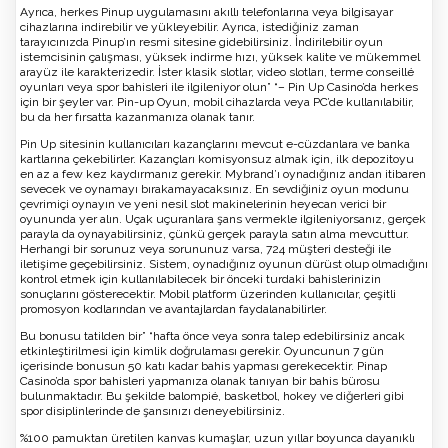
Ayrıca, herkes Pinup uygulamasını akıllı telefonlarına veya bilgisayar
cihazlarına indirebilir ve yükleyebilir. Ayrıca, istediğiniz zaman
tarayıcınızda Pinup’ın resmi sitesine gidebilirsiniz. İndirilebilir oyun
istemcisinin çalışması, yüksek indirme hızı, yüksek kalite ve mükemmel
arayüz ile karakterizedir. İster klasik slotlar, video slotları, terme conseillé
oyunları veya spor bahisleri ile ilgileniyor olun” “– Pin Up Casino’da herkes
için bir şeyler var. Pin-up Oyun, mobil cihazlarda veya PC’de kullanılabilir,
bu da her fırsatta kazanmanıza olanak tanır.
Pin Up sitesinin kullanıcıları kazançlarını mevcut e-cüzdanlara ve banka
kartlarına çekebilirler. Kazançları komisyonsuz almak için, ilk depozitoyu
en az a few kez kaydırmanız gerekir. Mybrand’ı oynadığınız andan itibaren
sevecek ve oynamayı bırakamayacaksınız. En sevdiğiniz oyun modunu
çevrimiçi oynayın ve yeni nesil slot makinelerinin heyecan verici bir
oyununda yer alın. Uçak uçuranlara şans vermekle ilgileniyorsanız, gerçek
parayla da oynayabilirsiniz, çünkü gerçek parayla satın alma mevcuttur.
Herhangi bir sorunuz veya sorununuz varsa, 724 müşteri desteği ile
iletişime geçebilirsiniz. Sistem, oynadığınız oyunun dürüst olup olmadığını
kontrol etmek için kullanılabilecek bir önceki turdaki bahislerinizin
sonuçlarını gösterecektir. Mobil platform üzerinden kullanıcılar, çeşitli
promosyon kodlarından ve avantajlardan faydalanabilirler.
Bu bonusu tatilden bir” “hafta önce veya sonra talep edebilirsiniz ancak
etkinleştirilmesi için kimlik doğrulaması gerekir. Oyuncunun 7 gün
içerisinde bonusun 50 katı kadar bahis yapması gerekecektir. Pinap
Casino’da spor bahisleri yapmanıza olanak tanıyan bir bahis bürosu
bulunmaktadır. Bu şekilde balompié, basketbol, hokey ve diğerleri gibi
spor disiplinlerinde de şansınızı deneyebilirsiniz.
%100 pamuktan üretilen kanvas kumaşlar, uzun yıllar boyunca dayanıklı